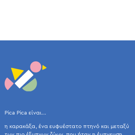
Pica Pica είναι…
η καρακάξα, ένα ευφυέστατο πτηνό και μεταξύ
των πιο έξυπνων ζώων, που ήταν η έμπνευση