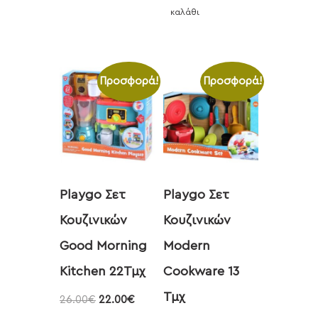
καλάθι
Προσφορά!
Προσφορά!
Playgo Σετ
Playgo Σετ
Κουζινικών
Κουζινικών
Good Morning
Modern
Kitchen 22Τμχ
Cookware 13
Τμχ
26.00
€
22.00
€