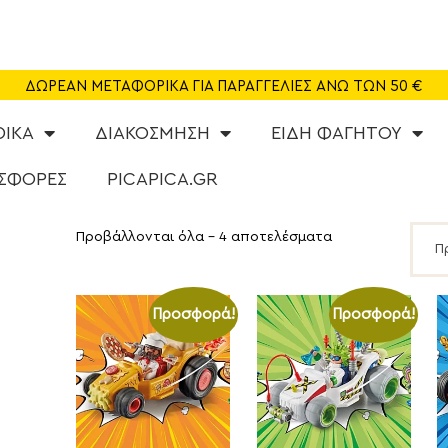
SHOP
CAFE
ΔΩΡΕΑΝ ΜΕΤΑΦΟΡΙΚΑ ΓΙΑ ΠΑΡΑΓΓΕΛΙΕΣ ΑΝΩ ΤΩΝ 50 €
ΠΑΙΔΟΤΟΠΟΣ
ΦΙΚΑ
ΔΙΑΚΟΣΜΗΣΗ
ΕΙΔΗ ΦΑΓΗΤΟΥ
PARTY
ΣΦΟΡΕΣ
PICAPICA.GR
ΔΡΑΣΤΗΡΙΟΤΗΤΕΣ
Προβάλλονται όλα - 4 αποτελέσματα
NEA
ABOUT US
Προσφορά!
Προσφορά!
ΕΠΙΚΟΙΝΩΝΙΑ