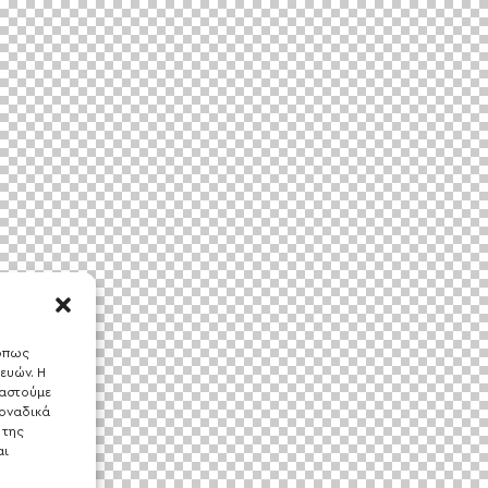
 όπως
ευών. Η
γαστούμε
οναδικά
 της
αι