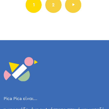
1
→
2
Pica Pica είναι…