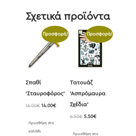
Σχετικά προϊόντα
Προσφορά!
Προσφορά!
Σπαθί
Τατουάζ
‘Σταυροφόρος’
‘Ασπρόμαυρα
Σχέδια’
16.00
€
14.00
€
6.50
€
5.50
€
Προσθήκη στο
καλάθι
Προσθήκη στο