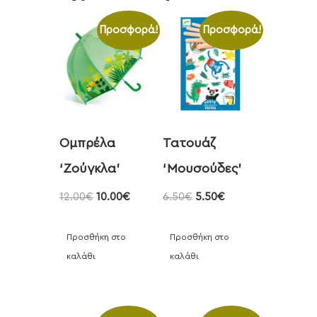
Προσφορά!
Προσφορά!
Ομπρέλα
Τατουάζ
‘Ζούγκλα’
‘Μουσούδες’
12.00
€
10.00
€
6.50
€
5.50
€
Προσθήκη στο
Προσθήκη στο
καλάθι
καλάθι