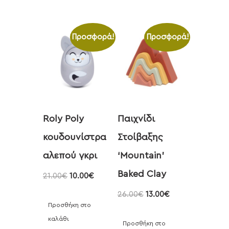
Προσφορά!
Προσφορά!
Roly Poly
Παιχνίδι
κουδουνίστρα
Στοίβαξης
αλεπού γκρι
‘Mountain’
Baked Clay
21.00
€
10.00
€
26.00
€
13.00
€
Προσθήκη στο
καλάθι
Προσθήκη στο