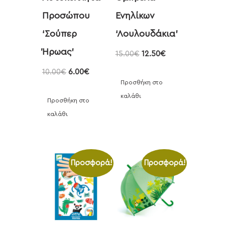
Προσώπου
Ενηλίκων
‘Σούπερ
‘Λουλουδάκια’
Ήρωας’
15.00
€
12.50
€
10.00
€
6.00
€
Προσθήκη στο
καλάθι
Προσθήκη στο
καλάθι
Προσφορά!
Προσφορά!