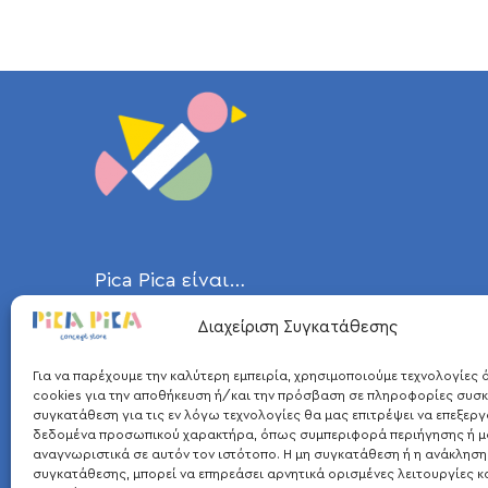
Pica Pica είναι…
Διαχείριση Συγκατάθεσης
η καρακάξα, ένα ευφυέστατο πτηνό
και μεταξύ των πιο έξυπνων ζώων,
Για να παρέχουμε την καλύτερη εμπειρία, χρησιμοποιούμε τεχνολογίες
που ήταν η έμπνευση για το όνομά
cookies για την αποθήκευση ή/και την πρόσβαση σε πληροφορίες συσκ
συγκατάθεση για τις εν λόγω τεχνολογίες θα μας επιτρέψει να επεξερ
μας. Σε συνδυασμό με το αγαπημένο
δεδομένα προσωπικού χαρακτήρα, όπως συμπεριφορά περιήγησης ή μ
αναγνωριστικά σε αυτόν τον ιστότοπο. Η μη συγκατάθεση ή η ανάκληση
παιχνίδι των παιδιών, τα ξύλινα
συγκατάθεσης, μπορεί να επηρεάσει αρνητικά ορισμένες λειτουργίες κ