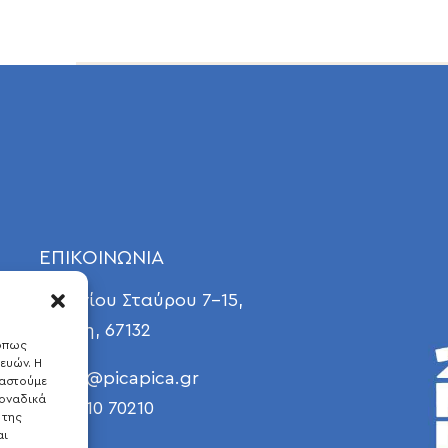
ΕΠΙΚΟΙΝΩΝΙΑ
Γεωργίου Σταύρου 7-15,
Ξάνθη, 67132
 όπως
ευών. Η
E
info@picapica.gr
γαστούμε
οναδικά
T 25410 70210
 της
αι