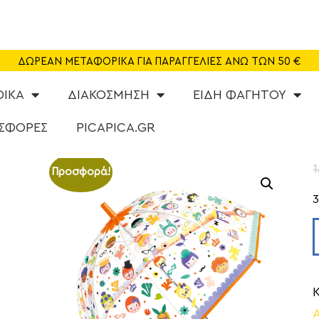
SHOP
CAFE
ΔΩΡΕΑΝ ΜΕΤΑΦΟΡΙΚΑ ΓΙΑ ΠΑΡΑΓΓΕΛΙΕΣ ΑΝΩ ΤΩΝ 50 €
ΠΑΙΔΟΤΟΠΟΣ
ΦΙΚΑ
ΔΙΑΚΟΣΜΗΣΗ
ΕΙΔΗ ΦΑΓΗΤΟΥ
PARTY
ΣΦΟΡΕΣ
PICAPICA.GR
ΔΡΑΣΤΗΡΙΟΤΗΤΕΣ
1
Προσφορά!
NEA
ABOUT US
ΕΠΙΚΟΙΝΩΝΙΑ