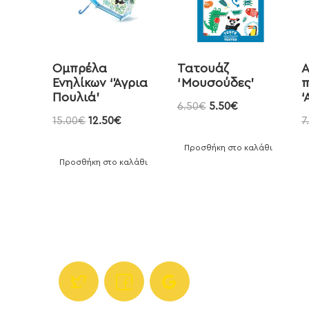
Ομπρέλα
Τατουάζ
Α
Ενηλίκων ‘Άγρια
‘Μουσούδες’
Πουλιά’
‘
6.50
€
5.50
€
15.00
€
12.50
€
7
Προσθήκη στο καλάθι
Προσθήκη στο καλάθι