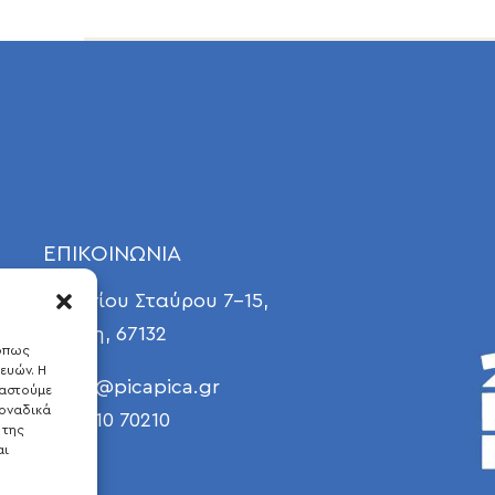
ΕΠΙΚΟΙΝΩΝΙΑ
Γεωργίου Σταύρου 7-15,
Ξάνθη, 67132
 όπως
ευών. Η
E
info@picapica.gr
γαστούμε
οναδικά
T 25410 70210
 της
αι