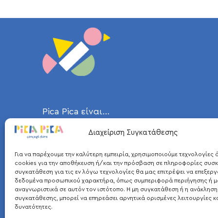
Pica Pica είναι…
Διαχείριση Συγκατάθεσης
η καρακάξα, ένα ευφυέστατο πτηνό
και μεταξύ των πιο έξυπνων ζώων,
Για να παρέχουμε την καλύτερη εμπειρία, χρησιμοποιούμε τεχνολογίες
που ήταν η έμπνευση για το όνομά
cookies για την αποθήκευση ή/και την πρόσβαση σε πληροφορίες συσκ
συγκατάθεση για τις εν λόγω τεχνολογίες θα μας επιτρέψει να επεξερ
μας. Σε συνδυασμό με το αγαπημένο
δεδομένα προσωπικού χαρακτήρα, όπως συμπεριφορά περιήγησης ή μ
αναγνωριστικά σε αυτόν τον ιστότοπο. Η μη συγκατάθεση ή η ανάκληση
παιχνίδι των παιδιών, τα ξύλινα
συγκατάθεσης, μπορεί να επηρεάσει αρνητικά ορισμένες λειτουργίες κ
τουβλάκια, δημιουργήθηκε το σήμα
δυνατότητες.