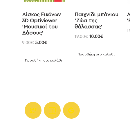
Δίσκος Εικόνων
Παιχνίδι μπάνιου
Δ
3D Optiviewer
‘Zώα της
‘
‘Μουσικοί του
θάλασσας’
1
Δάσους’
19.00
€
10.00
€
9.00
€
5.00
€
Προσθήκη στο καλάθι
Προσθήκη στο καλάθι