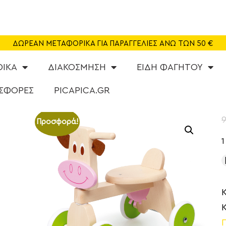
SHOP
CAFE
ΔΩΡΕΑΝ ΜΕΤΑΦΟΡΙΚΑ ΓΙΑ ΠΑΡΑΓΓΕΛΙΕΣ ΑΝΩ ΤΩΝ 50 €
ΠΑΙΔΟΤΟΠΟΣ
ΦΙΚΑ
ΔΙΑΚΟΣΜΗΣΗ
ΕΙΔΗ ΦΑΓΗΤΟΥ
PARTY
ΣΦΟΡΕΣ
PICAPICA.GR
ΔΡΑΣΤΗΡΙΟΤΗΤΕΣ
9
Προσφορά!
NEA
ABOUT US
ΕΠΙΚΟΙΝΩΝΙΑ