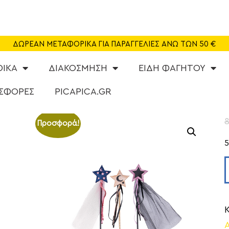
SHOP
CAFE
ΔΩΡΕΑΝ ΜΕΤΑΦΟΡΙΚΑ ΓΙΑ ΠΑΡΑΓΓΕΛΙΕΣ ΑΝΩ ΤΩΝ 50 €
ΠΑΙΔΟΤΟΠΟΣ
ΦΙΚΑ
ΔΙΑΚΟΣΜΗΣΗ
ΕΙΔΗ ΦΑΓΗΤΟΥ
PARTY
ΣΦΟΡΕΣ
PICAPICA.GR
ΔΡΑΣΤΗΡΙΟΤΗΤΕΣ
8
Προσφορά!
NEA
ABOUT US
ΕΠΙΚΟΙΝΩΝΙΑ