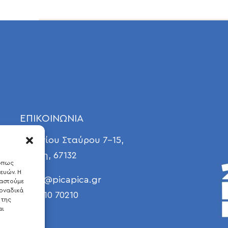
ΕΠΙΚΟΙΝΩΝΙΑ
Γεωργίου Σταύρου 7-15,
Ξάνθη, 67132
 όπως
ευών. Η
E
info@picapica.gr
γαστούμε
οναδικά
T 25410 70210
 της
αι