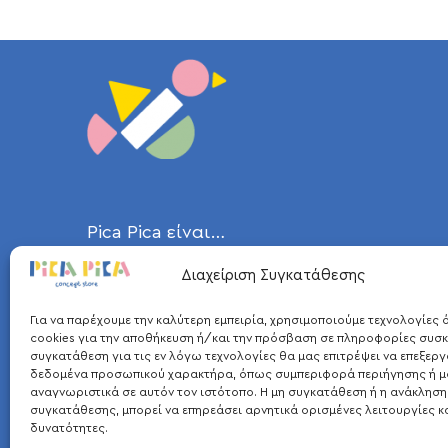
Pica Pica είναι…
Διαχείριση Συγκατάθεσης
η καρακάξα, ένα ευφυέστατο πτηνό
και μεταξύ των πιο έξυπνων ζώων,
Για να παρέχουμε την καλύτερη εμπειρία, χρησιμοποιούμε τεχνολογίες
που ήταν η έμπνευση για το όνομά
cookies για την αποθήκευση ή/και την πρόσβαση σε πληροφορίες συσκ
συγκατάθεση για τις εν λόγω τεχνολογίες θα μας επιτρέψει να επεξερ
μας. Σε συνδυασμό με το αγαπημένο
δεδομένα προσωπικού χαρακτήρα, όπως συμπεριφορά περιήγησης ή μ
αναγνωριστικά σε αυτόν τον ιστότοπο. Η μη συγκατάθεση ή η ανάκληση
παιχνίδι των παιδιών, τα ξύλινα
συγκατάθεσης, μπορεί να επηρεάσει αρνητικά ορισμένες λειτουργίες κ
τουβλάκια, δημιουργήθηκε το σήμα
δυνατότητες.