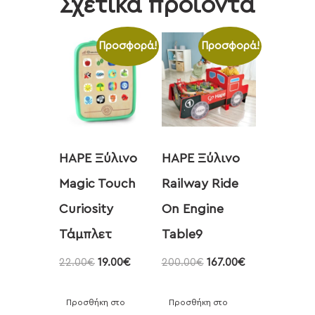
Σχετικά προϊόντα
Προσφορά!
Προσφορά!
HAPE Ξύλινο
HAPE Ξύλινο
Magic Touch
Railway Ride
Curiosity
On Engine
Τάμπλετ
Table9
22.00
€
19.00
€
200.00
€
167.00
€
Προσθήκη στο
Προσθήκη στο