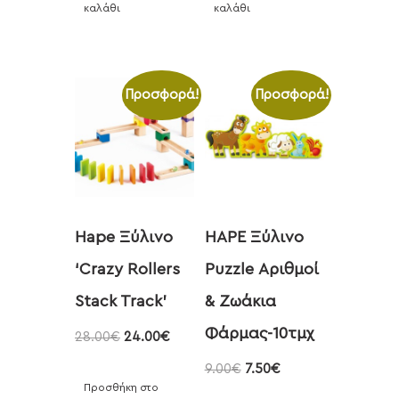
καλάθι
καλάθι
Προσφορά!
Προσφορά!
Hape Ξύλινο
HAPE Ξύλινο
‘Crazy Rollers
Puzzle Αριθμοί
Stack Track’
& Ζωάκια
Φάρμας-10τμχ
28.00
€
24.00
€
9.00
€
7.50
€
Προσθήκη στο