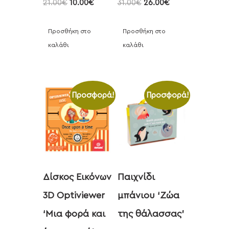
21.00
€
10.00
€
31.00
€
26.00
€
Προσθήκη στο
Προσθήκη στο
καλάθι
καλάθι
Προσφορά!
Προσφορά!
Δίσκος Εικόνων
Παιχνίδι
3D Optiviewer
μπάνιου ‘Zώα
‘Μια φορά και
της θάλασσας’