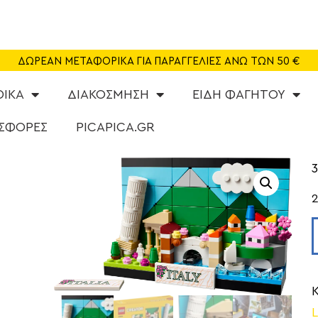
SHOP
CAFE
ΔΩΡΕΑΝ ΜΕΤΑΦΟΡΙΚΑ ΓΙΑ ΠΑΡΑΓΓΕΛΙΕΣ ΑΝΩ ΤΩΝ 50 €
ΠΑΙΔΟΤΟΠΟΣ
ΦΙΚΑ
ΔΙΑΚΟΣΜΗΣΗ
ΕΙΔΗ ΦΑΓΗΤΟΥ
PARTY
ΣΦΟΡΕΣ
PICAPICA.GR
ΔΡΑΣΤΗΡΙΟΤΗΤΕΣ
3
NEA
ABOUT US
ΕΠΙΚΟΙΝΩΝΙΑ