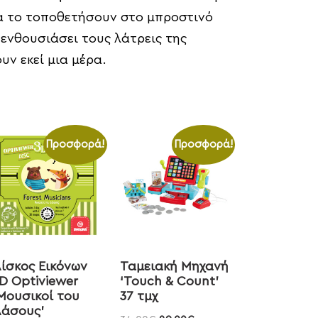
α να το τοποθετήσουν στο μπροστινό
 ενθουσιάσει τους λάτρεις της
υν εκεί μια μέρα.
Προσφορά!
Προσφορά!
ίσκος Εικόνων
Ταμειακή Μηχανή
D Optiviewer
‘Touch & Count’
Μουσικοί του
37 τμχ
άσους’