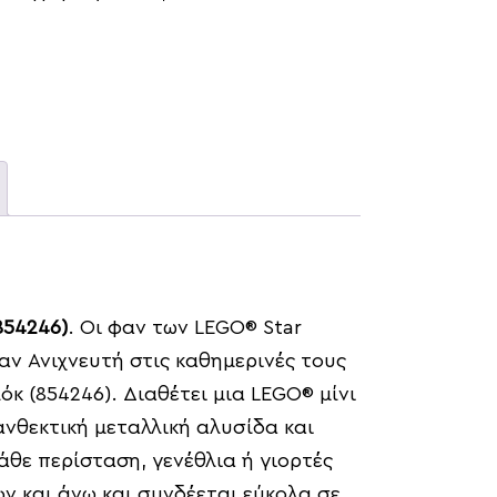
854246)
. Οι φαν των LEGO® Star
ν Ανιχνευτή στις καθημερινές τους
κ (854246). Διαθέτει μια LEGO® μίνι
ανθεκτική μεταλλική αλυσίδα και
κάθε περίσταση, γενέθλια ή γιορτές
ών και άνω και συνδέεται εύκολα σε