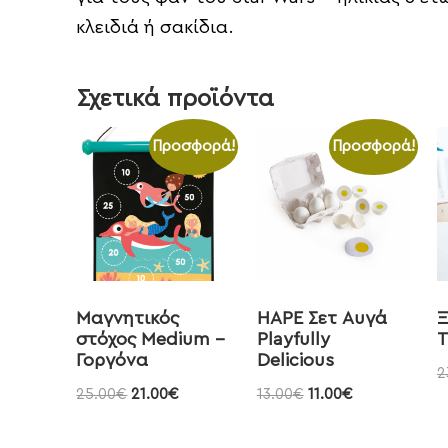
κλειδιά ή σακίδια.
Σχετικά προϊόντα
Προσφορά!
Προσφορά!
Μαγνητικός
HAPE Σετ Αυγά
Ξ
στόχος Medium –
Playfully
Τ
Γοργόνα
Delicious
2
25.00
€
21.00
€
13.00
€
11.00
€