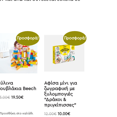
Προσφορά!
Προσφορά!
ύλινα
Αφίσα μίνι για
ουβλάκια Beech
ζωγραφική με
ξυλομπογιές
3.00
€
19.50
€
“Δράκοι &
πριγκίπισσες”
Προσθήκη στο καλάθι
12.00
€
10.00
€