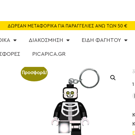
SHOP
CAFE
ΔΩΡΕΑΝ ΜΕΤΑΦΟΡΙΚΑ ΓΙΑ ΠΑΡΑΓΓΕΛΙΕΣ ΑΝΩ ΤΩΝ 50 €
ΠΑΙΔΟΤΟΠΟΣ
ΦΙΚΑ
ΔΙΑΚΟΣΜΗΣΗ
ΕΙΔΗ ΦΑΓΗΤΟΥ
PARTY
ΣΦΟΡΕΣ
PICAPICA.GR
ΔΡΑΣΤΗΡΙΟΤΗΤΕΣ
3
Προσφορά!
NEA
ABOUT US
ΕΠΙΚΟΙΝΩΝΙΑ