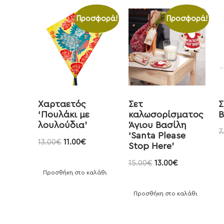
Προσφορά!
Προσφορά!
Χαρταετός
Σετ
Σ
‘Πουλάκι με
καλωσορίσματος
Β
λουλούδια’
Άγιου Βασίλη
7
‘Santa Please
13.00
€
11.00
€
Stop Here’
15.00
€
13.00
€
Προσθήκη στο καλάθι
Προσθήκη στο καλάθι