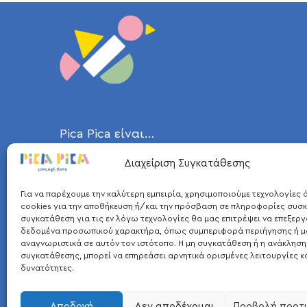
Pica Pica είναι…
Διαχείριση Συγκατάθεσης
η καρακάξα, ένα ευφυέστατο πτηνό
και μεταξύ των πιο έξυπνων ζώων,
Για να παρέχουμε την καλύτερη εμπειρία, χρησιμοποιούμε τεχνολογίες
που ήταν η έμπνευση για το όνομά
cookies για την αποθήκευση ή/και την πρόσβαση σε πληροφορίες συσκ
συγκατάθεση για τις εν λόγω τεχνολογίες θα μας επιτρέψει να επεξερ
μας. Σε συνδυασμό με το αγαπημένο
δεδομένα προσωπικού χαρακτήρα, όπως συμπεριφορά περιήγησης ή μ
αναγνωριστικά σε αυτόν τον ιστότοπο. Η μη συγκατάθεση ή η ανάκληση
παιχνίδι των παιδιών, τα ξύλινα
συγκατάθεσης, μπορεί να επηρεάσει αρνητικά ορισμένες λειτουργίες κ
τουβλάκια, δημιουργήθηκε το σήμα
δυνατότητες.
μας.
Αποδοχή
Δεν αποδέχομαι
Προβολή προτ