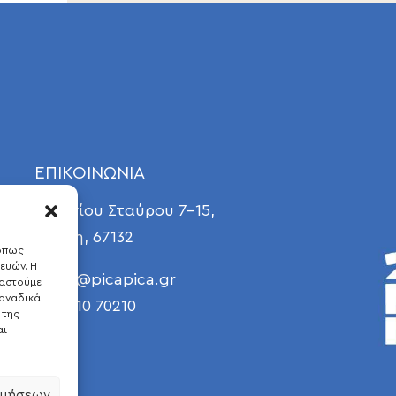
ΕΠΙΚΟΙΝΩΝΙΑ
Γεωργίου Σταύρου 7-15,
Ξάνθη, 67132
 όπως
ευών. Η
E
info@picapica.gr
γαστούμε
οναδικά
T 25410 70210
 της
αι
ιμήσεων