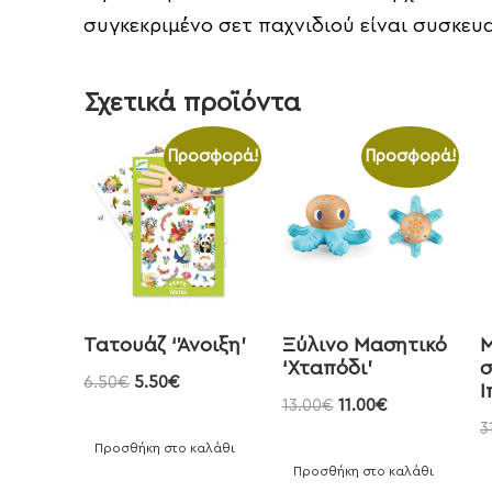
συγκεκριμένο σετ παχνιδιού είναι συσκευα
Σχετικά προϊόντα
Προσφορά!
Προσφορά!
Τατουάζ ‘Άνοιξη’
Ξύλινο Μασητικό
Μ
‘Χταπόδι’
σ
6.50
€
5.50
€
Ι
13.00
€
11.00
€
3
Προσθήκη στο καλάθι
Προσθήκη στο καλάθι