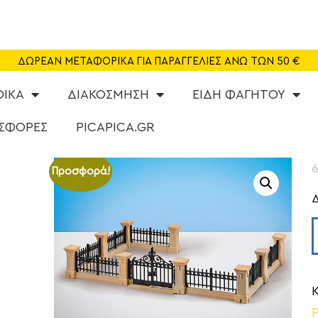
SHOP
CAFE
ΔΩΡΕΑΝ ΜΕΤΑΦΟΡΙΚΑ ΓΙΑ ΠΑΡΑΓΓΕΛΙΕΣ ΑΝΩ ΤΩΝ 50 €
ΠΑΙΔΟΤΟΠΟΣ
ΦΙΚΑ
ΔΙΑΚΟΣΜΗΣΗ
ΕΙΔΗ ΦΑΓΗΤΟΥ
PARTY
ΣΦΟΡΕΣ
PICAPICA.GR
ΔΡΑΣΤΗΡΙΟΤΗΤΕΣ
Προσφορά!
NEA
ABOUT US
ΕΠΙΚΟΙΝΩΝΙΑ