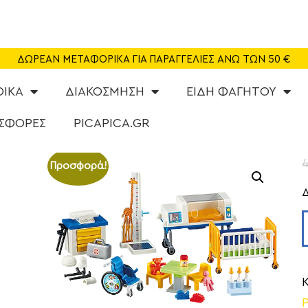
SHOP
CAFE
ΔΩΡΕΑΝ ΜΕΤΑΦΟΡΙΚΑ ΓΙΑ ΠΑΡΑΓΓΕΛΙΕΣ ΑΝΩ ΤΩΝ 50 €
ΠΑΙΔΟΤΟΠΟΣ
ΦΙΚΑ
ΔΙΑΚΟΣΜΗΣΗ
ΕΙΔΗ ΦΑΓΗΤΟΥ
PARTY
ΣΦΟΡΕΣ
PICAPICA.GR
ΔΡΑΣΤΗΡΙΟΤΗΤΕΣ
Προσφορά!
NEA
ABOUT US
ΕΠΙΚΟΙΝΩΝΙΑ