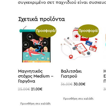
συγκεκριμένο σετ παχνιδιού είναι συσκευα
Σχετικά προϊόντα
Προσφορά!
Προσφορά!
Μαγνητικός
Βαλιτσάκι
H
στόχος Medium –
Γιατρού
E
Γοργόνα
Π
36.00
€
30.00
€
25.00
€
21.00
€
3
Προσθήκη στο καλάθι
Προσθήκη στο καλάθι