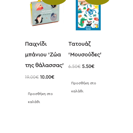
Παιχνίδι
Τατουάζ
μπάνιου ‘Zώα
‘Μουσούδες’
της θάλασσας’
6.50
€
5.50
€
19.00
€
10.00
€
Προσθήκη στο
καλάθι
Προσθήκη στο
καλάθι