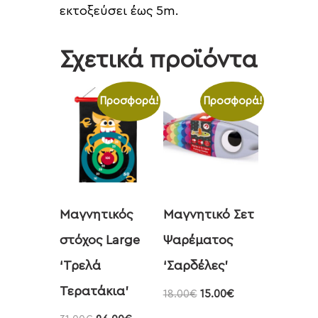
εκτοξεύσει έως 5m.
Σχετικά προϊόντα
Προσφορά!
Προσφορά!
Μαγνητικός
Μαγνητικό Σετ
στόχος Large
Ψαρέματος
‘Τρελά
‘Σαρδέλες’
Τερατάκια’
18.00
€
15.00
€